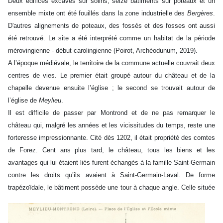
Deux édifices excavés sur solins, seize bâtiments sur poteaux et un
ensemble mixte ont été fouillés dans la zone industrielle des
Bergères
.
D'autres alignements de poteaux, des fossés et des fosses ont aussi
été retrouvé. Le site a été interprété comme un habitat de la période
mérovingienne - début carolingienne (Poirot, Archéodunum, 2019).
A l’époque médiévale, le territoire de la commune actuelle couvrait deux
centres de vies. Le premier était groupé autour du château et de la
chapelle devenue ensuite l’église ; le second se trouvait autour de
l’église de
Meylieu
.
Il est difficile de passer par Montrond et de ne pas remarquer le
château qui, malgré les années et les vicissitudes du temps, reste une
forteresse impressionnante. Cité dès 1202, il était propriété des comtes
de Forez. Cent ans plus tard, le château, tous les biens et les
avantages qui lui étaient liés furent échangés à la famille Saint-Germain
contre les droits qu’ils avaient à Saint-Germain-Laval. De forme
trapézoïdale, le bâtiment
possède une tour à chaque angle. Celle située