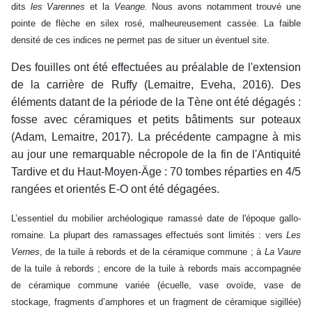
dits
les Varennes
et la
Veange.
Nous avons notamment trouvé une
pointe de flèche en silex rosé, malheureusement cassée. La faible
densité de ces indices ne permet pas de situer un éventuel site.
Des fouilles ont été effectuées au préalable de l'extension
de la carrière de Ruffy (Lemaitre, Eveha, 2016). Des
éléments datant de la période de la Tène ont été dégagés :
fosse avec céramiques et petits bâtiments sur poteaux
(Adam, Lemaitre, 2017). La précédente campagne à mis
au jour une remarquable nécropole de la fin de l'Antiquité
Tardive et du Haut-Moyen-Äge : 70 tombes réparties en 4/5
rangées et orientés E-O ont été dégagées.
L’essentiel du mobilier archéologique ramassé date de l'époque gallo-
romaine. La plupart des ramassages effectués sont limités : vers
Les
Vernes
, de la tuile à rebords et de la céramique commune ; à
La Vaure
de la tuile à rebords ; encore de la tuile à rebords mais accompagnée
de céramique commune variée (écuelle, vase ovoïde, vase de
stockage, fragments d’amphores et un fragment de céramique sigillée)