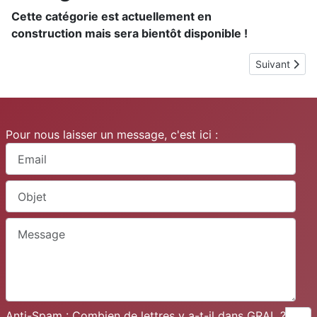
Cette catégorie est actuellement en
construction mais sera bientôt disponible !
Article suivan
Suivant
Pour nous laisser un message, c'est ici :
Anti-Spam : Combien de lettres y a-t-il dans GRAL ?